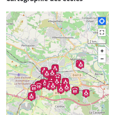
2 km
+
−