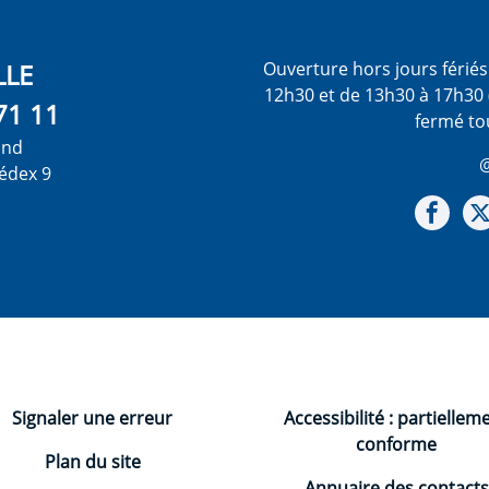
LLE
Ouverture hors jours férié
12h30 et de 13h30 à 17h30 
71 11
fermé to
ond
@
édex 9
Not
Signaler une erreur
Accessibilité : partiellem
conforme
Plan du site
Annuaire des contacts