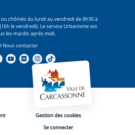
s ou chômés du lundi au vendredi de 8h30 à
(16h le vendredi). Le service Urbanisme est
us les mardis après midi.
 Nous contacter
re Facebook
Notre X - (twitter)
Notre chaine Youtube
Notre Gallerie sur Flickr
Notre Instagram
Notre Tiktok
ent
Gestion des cookies
Se connecter