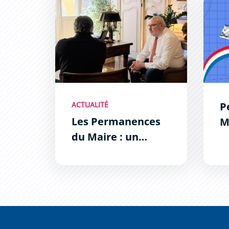
Les Permanences du Maire : un succès !
Perma
ACTUALITÉ
P
Les Permanences
M
du Maire : un
succès !