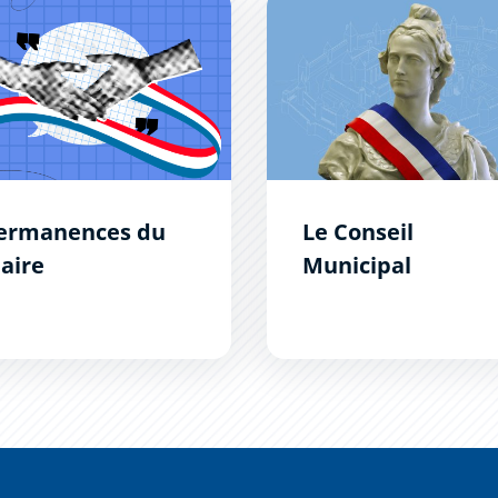
nences du Maire
Le Conseil Municipal
ermanences du
Le Conseil
aire
Municipal