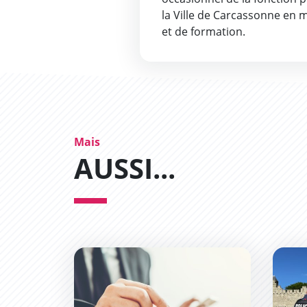
la Ville de Carcassonne en 
et de formation.
Mais
AUSSI...
Un budget responsable et exigeant pour Ca
La Pol