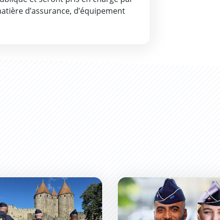
matière d’assurance, d’équipement
rcassonne
ice Municipale muscle son jeu !
La Police Nationale recrute