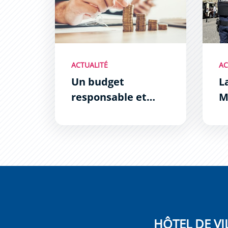
ACTUALITÉ
AC
Un budget
L
responsable et
M
exigeant pour
so
Carcassonne
HÔTEL DE VI