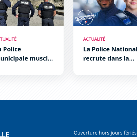
TUALITÉ
ACTUALITÉ
a Police
La Police Nationa
unicipale muscle
recrute dans la
n jeu !
Zone Sud
LLE
Ouverture hors jours férié