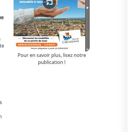
ue
à
te
Pour en savoir plus, lisez notre
publication !
s
n