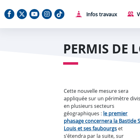
Aller au contenu
Aller au menu
Aller au plan du site
Aller à la recherche
Panneau de gestion des cookies
Notre Facebook
Notre X (Twitter)
Notre chaine Youtube
Notre Instagram
Notre Tiktok
Infos travaux
V
PERMIS DE 
Cette nouvelle mesure sera
appliquée sur un périmètre divi
en plusieurs secteurs
géographiques :
le premier
phasage concernera la Bastide S
Louis et ses faubourgs
et
s’étendra par la suite, sur