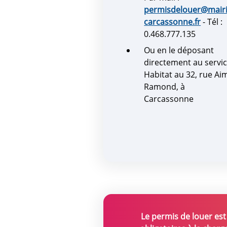
permisdelouer@mairi
carcassonne.fr
- Tél :
0.468.777.135
Ou en le déposant
directement au servi
Habitat au 32, rue Ai
Ramond, à
Carcassonne
Le permis de louer est