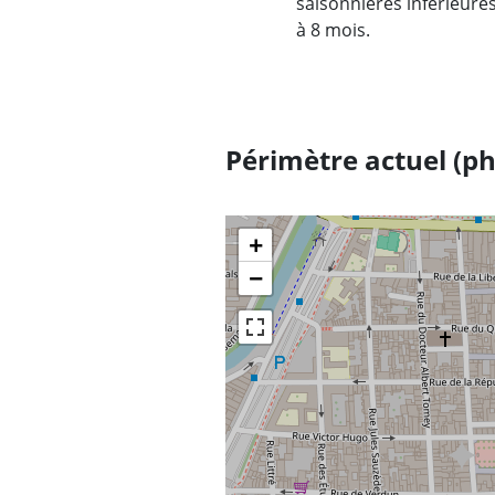
saisonnières inférieure
à 8 mois.
Périmètre actuel (ph
+
−