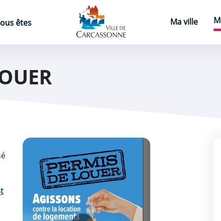
Page d'accueil
M
Ma ville
ous êtes
LOUER
sé
t