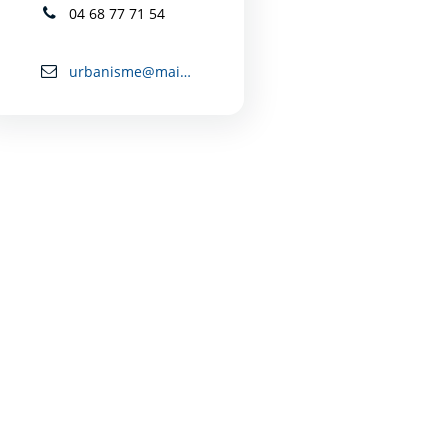
04 68 77 71 54
urbanisme@mairie-carcassonne.fr