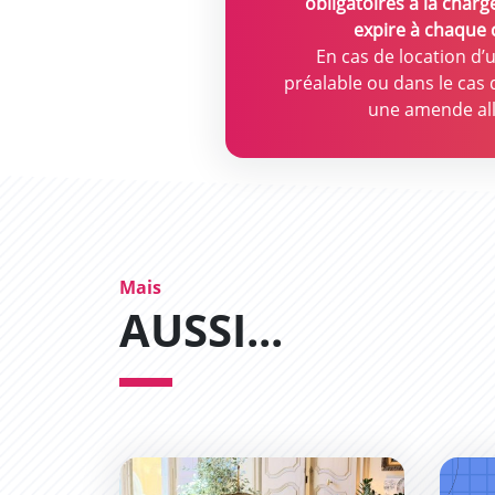
obligatoires à la charg
expire à chaque 
En cas de location d’
préalable ou dans le cas 
une amende alla
Mais
AUSSI...
Les Permanences du Maire : un succès !
Perma