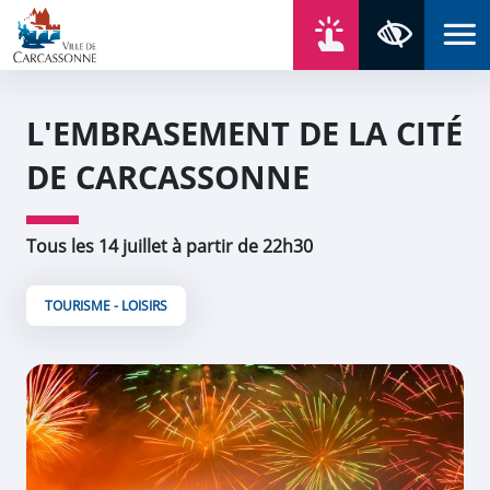
Aller au contenu
Aller au menu
Aller au plan du site
Aller à la recherche
En un click
Panneau de gestion des cookies
Paramètres 
L'EMBRASEMENT DE LA CITÉ
DE CARCASSONNE
Tous les 14 juillet à partir de 22h30
TOURISME - LOISIRS
Zoom de l'image