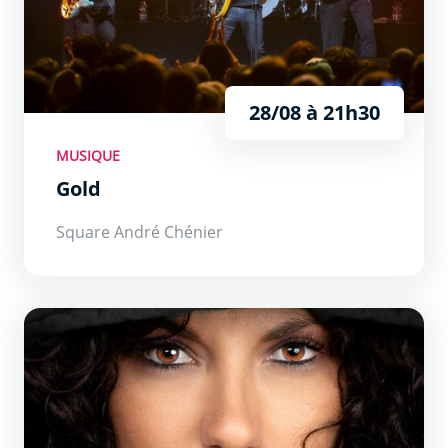
28/08 à 21h30
MUSIQUE
Gold
Square André Chénier
DJ NJ