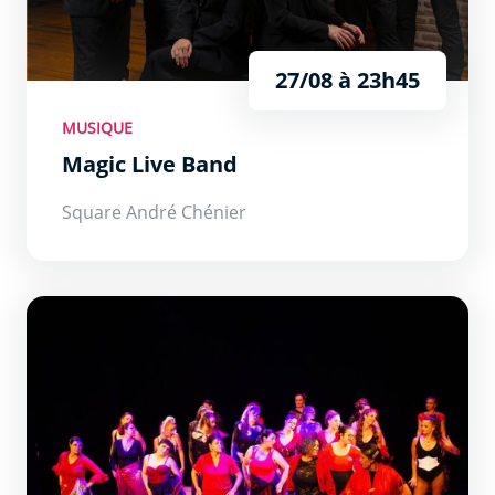
27/08 à 23h45
MUSIQUE
Magic Live Band
Square André Chénier
La Murietta