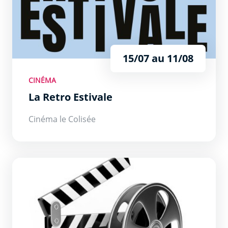
15/07 au 11/08
CINÉMA
La Retro Estivale
Cinéma le Colisée
Programme du cinéma : Le Colisée