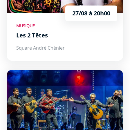
27/08 à 20h00
MUSIQUE
Les 2 Têtes
Square André Chénier
Gipsy Kings by Diego Baliardo