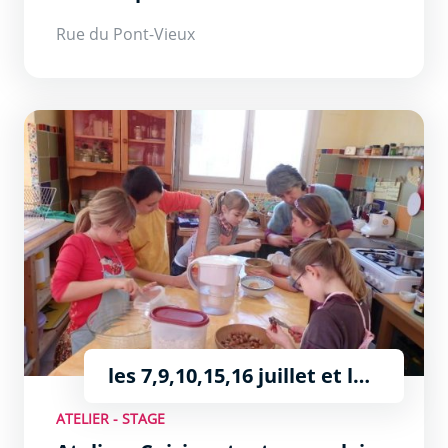
Rue du Pont-Vieux
Atelier : Cuisiner tout en anglais
les 7,9,10,15,16 juillet et les
5,6,7,12,13,14,18,19,20
ATELIER - STAGE
août - 10h à 12h