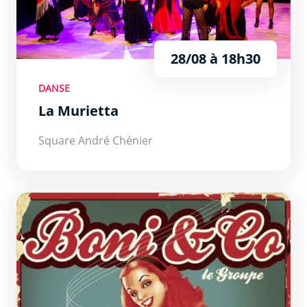
28/08 à 18h30
DANSE
La Murietta
Square André Chénier
Boni &amp; Co