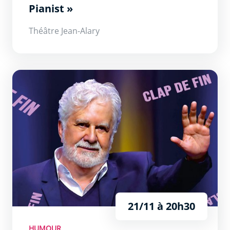
Pianist »
Théâtre Jean-Alary
Roland Magdane &quot;Clap De Fin !!!&quot;
21/11 à 20h30
HUMOUR