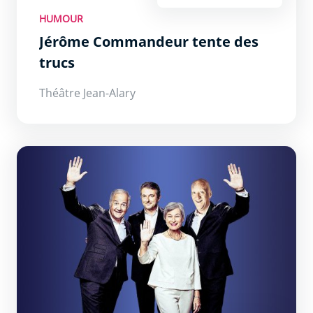
HUMOUR
Jérôme Commandeur tente des
trucs
Théâtre Jean-Alary
Les Chansonniers : Manu Tchao !