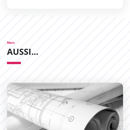
Mais
AUSSI...
Le document cadre du Plan Local d&#039;Urbanisme