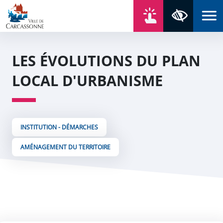
Aller au contenu
Aller au menu
Aller au plan du site
Aller à la recherche
En un click
Panneau de gestion des cookies
Paramètres 
LES ÉVOLUTIONS DU PLAN
LOCAL D'URBANISME
INSTITUTION - DÉMARCHES
AMÉNAGEMENT DU TERRITOIRE