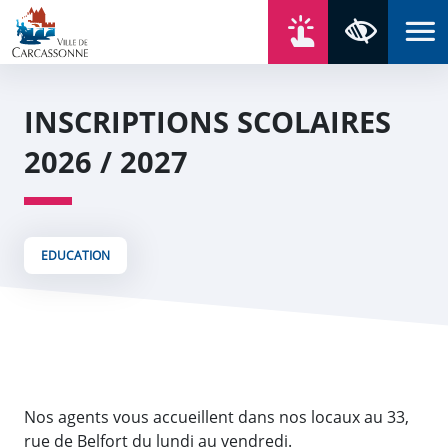
Aller au contenu
Aller au menu
Aller au plan du site
Aller à la recherche
En un click
Panneau de gestion des cookies
Paramètres 
INSCRIPTIONS SCOLAIRES
2026 / 2027
EDUCATION
Nos agents vous accueillent dans nos locaux au 33,
rue de Belfort du lundi au vendredi.