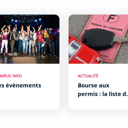
vènements
Bourse aux permis : la liste
MPUS INFO
ACTUALITÉ
es évènements
Bourse aux
permis : la liste d
lauréats est
connue