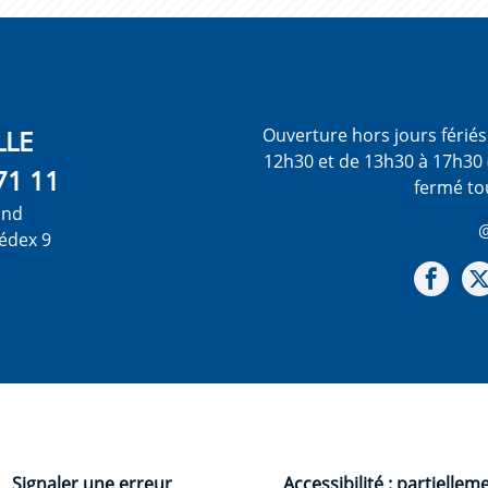
LLE
Ouverture hors jours férié
12h30 et de 13h30 à 17h30 
71 11
fermé to
ond
@
édex 9
Not
Signaler une erreur
Accessibilité : partiellem