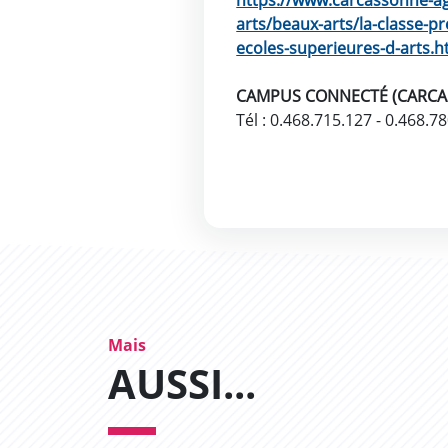
https://www.carcassonne-agg
arts/beaux-arts/la-classe-pr
ecoles-superieures-d-arts.h
CAMPUS CONNECTÉ (CARC
Tél : 0.468.715.127 - 0.468.7
Mais
AUSSI...