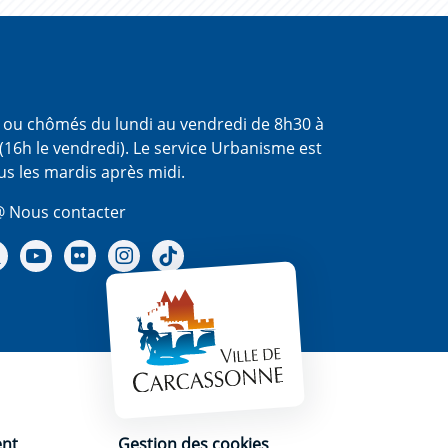
s ou chômés du lundi au vendredi de 8h30 à
(16h le vendredi). Le service Urbanisme est
us les mardis après midi.
 Nous contacter
re Facebook
Notre X - (twitter)
Notre chaine Youtube
Notre Gallerie sur Flickr
Notre Instagram
Notre Tiktok
ent
Gestion des cookies