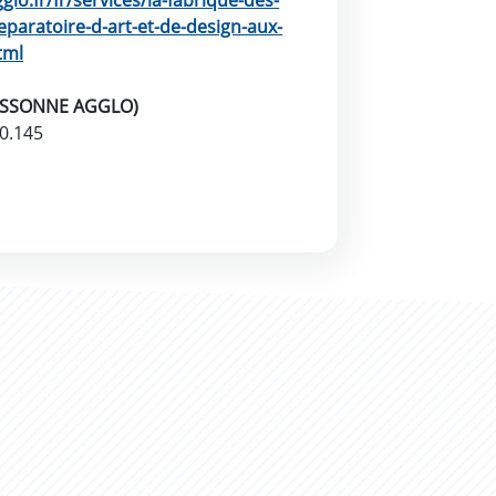
lo.fr/fr/services/la-fabrique-des-
eparatoire-d-art-et-de-design-aux-
tml
ASSONNE AGGLO)
80.145