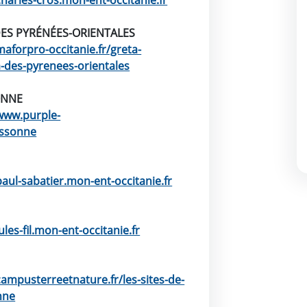
charles-cros.mon-ent-occitanie.fr
 DES PYRÉNÉES-ORIENTALES
maforpro-occitanie.fr/greta-
fa-des-pyrenees-orientales
ONNE
/www.purple-
ssonne
paul-sabatier.mon-ent-occitanie.fr
jules-fil.mon-ent-occitanie.fr
campusterreetnature.fr/les-sites-de-
nne