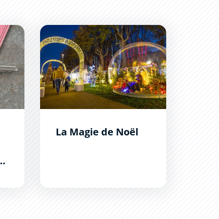
 des lauréats est connue
La Magie de Noël
La Magie de Noël
es