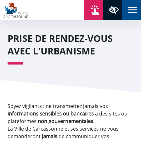
Aller au contenu
Aller au menu
Aller au plan du site
Aller à la recherche
En un click
Panneau de gestion des cookies
Paramètres 
PRISE DE RENDEZ-VOUS
AVEC L'URBANISME
Soyez vigilants : ne transmettez jamais vos
informations sensibles ou bancaires
à des sites ou
plateformes
non gouvernementales
.
La Ville de Carcassonne et ses services ne vous
demanderont
jamais
de communiquer vos