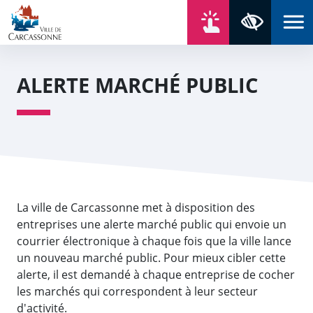
Aller au contenu
Aller au menu
Aller au plan du site
Aller à la recherche
En un click
Panneau de gestion des cookies
Paramètres 
ALERTE MARCHÉ PUBLIC
La ville de Carcassonne met à disposition des
entreprises une alerte marché public qui envoie un
courrier électronique à chaque fois que la ville lance
un nouveau marché public. Pour mieux cibler cette
alerte, il est demandé à chaque entreprise de cocher
les marchés qui correspondent à leur secteur
d'activité.