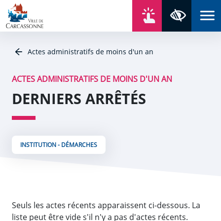
Aller au contenu
Aller au menu
Aller au plan du site
Aller à la recherche
En un click
Panneau de gestion des cookies
Paramètres 
Actes administratifs de moins d'un an
ACTES ADMINISTRATIFS DE MOINS D'UN AN
DERNIERS ARRÊTÉS
INSTITUTION - DÉMARCHES
Seuls les actes récents apparaissent ci-dessous. La
liste peut être vide s'il n'y a pas d'actes récents.