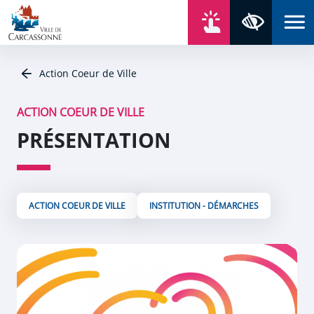
Aller au contenu
Aller au menu
Aller au plan du site
Aller à la recherche
En un click
Panneau de gestion des cookies
Paramètres 
Action Coeur de Ville
ACTION COEUR DE VILLE
PRÉSENTATION
ACTION COEUR DE VILLE
INSTITUTION - DÉMARCHES
Zoom de l'image