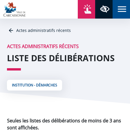
Aller au contenu
Aller au menu
Aller au plan du site
Aller à la recherche
En un click
Panneau de gestion des cookies
Paramètres 
Actes administratifs récents
ACTES ADMINISTRATIFS RÉCENTS
LISTE DES DÉLIBÉRATIONS
INSTITUTION - DÉMARCHES
Seules les listes des délibérations de moins de 3 ans
sont affichées.