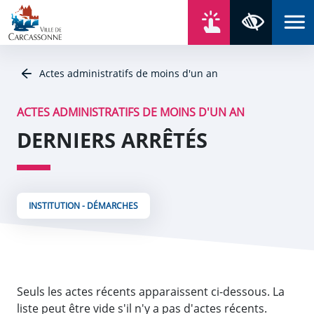
Aller au contenu
Aller au menu
Aller au plan du site
Aller à la recherche
En un click
Panneau de gestion des cookies
Paramètres 
Actes administratifs de moins d'un an
ACTES ADMINISTRATIFS DE MOINS D'UN AN
DERNIERS ARRÊTÉS
INSTITUTION - DÉMARCHES
Seuls les actes récents apparaissent ci-dessous. La
liste peut être vide s'il n'y a pas d'actes récents.