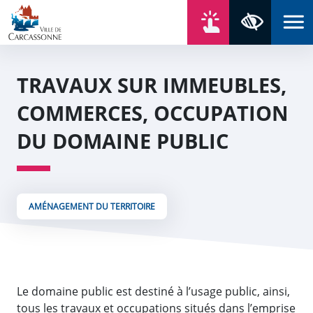
Aller au contenu
Aller au menu
Aller au plan du site
Aller à la recherche
En un click
Panneau de gestion des cookies
Paramètres 
TRAVAUX SUR IMMEUBLES,
COMMERCES, OCCUPATION
DU DOMAINE PUBLIC
AMÉNAGEMENT DU TERRITOIRE
Le domaine public est destiné à l’usage public, ainsi,
tous les travaux et occupations situés dans l’emprise