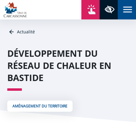
Aller au contenu
Aller au menu
Aller au plan du site
Aller à la recherche
En un click
Panneau de gestion des cookies
Paramètres 
Actualité
DÉVELOPPEMENT DU
RÉSEAU DE CHALEUR EN
BASTIDE
AMÉNAGEMENT DU TERRITOIRE