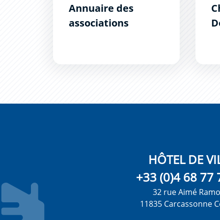
Annuaire des
C
associations
D
A
c
p
HÔTEL DE VI
+33 (0)4 68 77 
32 rue Aimé Ram
11835 Carcassonne C