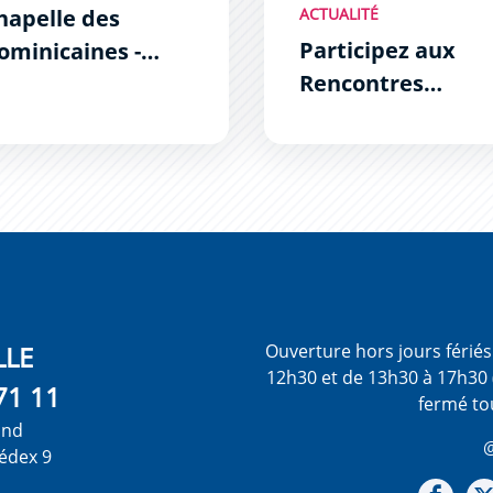
hapelle des
ACTUALITÉ
Participez aux
ominicaines -
Rencontres
ppel à
Documentaires à
andidature de
Carcassonne !
rojets artistiques
LLE
Ouverture hors jours férié
12h30 et de 13h30 à 17h30 
71 11
fermé to
ond
@
édex 9
Not