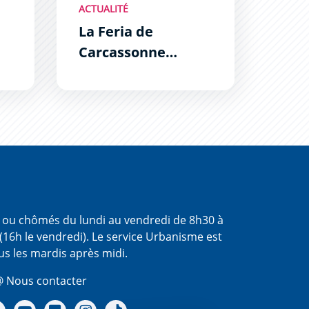
ACTUALITÉ
La Feria de
Carcassonne
revient pour 4
jours de fête !
s ou chômés du lundi au vendredi de 8h30 à
(16h le vendredi). Le service Urbanisme est
us les mardis après midi.
 Nous contacter
re Facebook
Notre X - (twitter)
Notre chaine Youtube
Notre Gallerie sur Flickr
Notre Instagram
Notre Tiktok