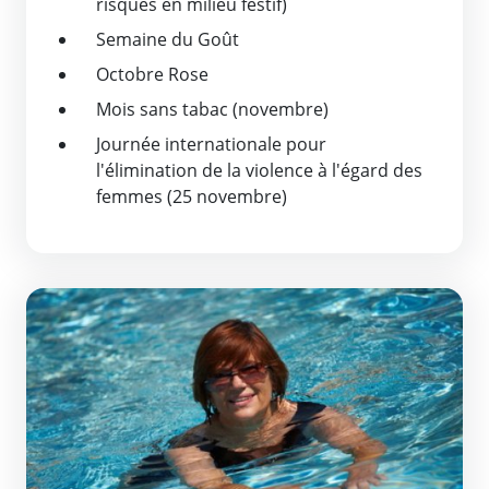
risques en milieu festif)
Semaine du Goût
Octobre Rose
Mois sans tabac (novembre)
Journée internationale pour
l'élimination de la violence à l'égard des
femmes (25 novembre)
Activités sportives
En savoir plus