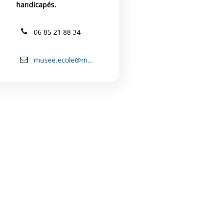
handicapés.
06 85 21 88 34
musee.ecole@mairie-carcassonne.fr