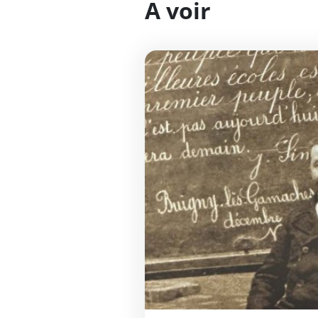
A voir
Exposition : Les hussards noirs 