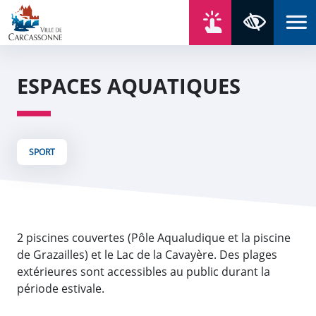
Aller au contenu
Aller au menu
Aller au plan du site
Aller à la recherche
En un click
Panneau de gestion des cookies
Paramètres 
ESPACES AQUATIQUES
SPORT
2 piscines couvertes (Pôle Aqualudique et la piscine
de Grazailles) et le Lac de la Cavayère. Des plages
extérieures sont accessibles au public durant la
période estivale.