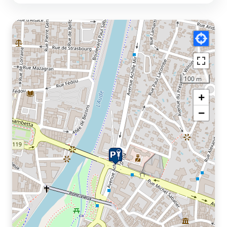
100 m
+
−