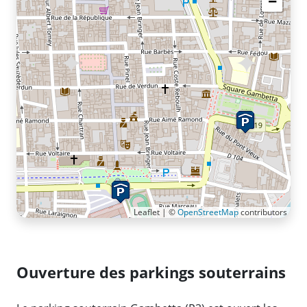
−
Leaflet | ©
OpenStreetMap
contributors
Ouverture des parkings souterrains