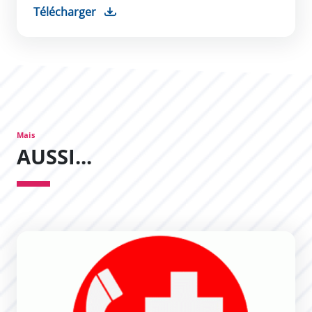
Télécharger
Mais
AUSSI...
Numéros d&#039;appels d&#039;urgence