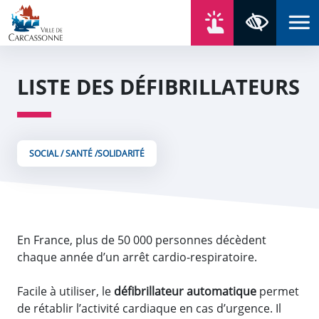
Aller au contenu
Aller au menu
Aller au plan du site
Aller à la recherche
En un click
Panneau de gestion des cookies
Paramètres 
LISTE DES DÉFIBRILLATEURS
SOCIAL / SANTÉ /SOLIDARITÉ
En France, plus de 50 000 personnes décèdent
chaque année d’un arrêt cardio-respiratoire.
Facile à utiliser, le
défibrillateur automatique
permet
de rétablir l’activité cardiaque en cas d’urgence. Il