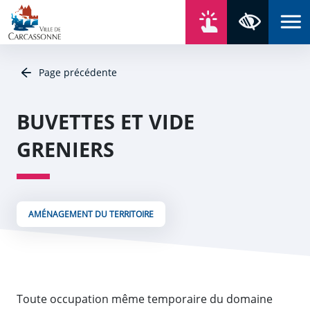
Aller au contenu
Aller au menu
Aller au plan du site
Aller à la recherche
En un click
Panneau de gestion des cookies
Paramètres 
Page précédente
BUVETTES ET VIDE
GRENIERS
AMÉNAGEMENT DU TERRITOIRE
Toute occupation même temporaire du domaine