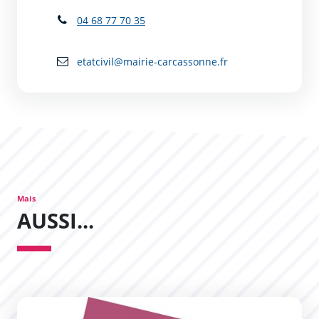
04 68 77 70 35
etatcivil@mairie-carcassonne.fr
Mais
AUSSI...
Prise de rendez-vous pour les cartes d&#039;identité et