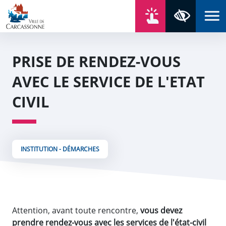
Aller au contenu
Aller au menu
Aller au plan du site
Aller à la recherche
En un click
Panneau de gestion des cookies
Paramètres 
PRISE DE RENDEZ-VOUS
AVEC LE SERVICE DE L'ETAT
CIVIL
INSTITUTION - DÉMARCHES
Attention, avant toute rencontre,
vous devez
prendre rendez-vous avec les services de l'état-civil