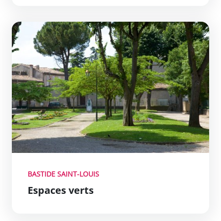
Espaces verts
no_link
BASTIDE SAINT-LOUIS
Espaces verts