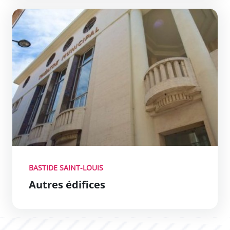
Autres édifices
no_link
BASTIDE SAINT-LOUIS
Autres édifices