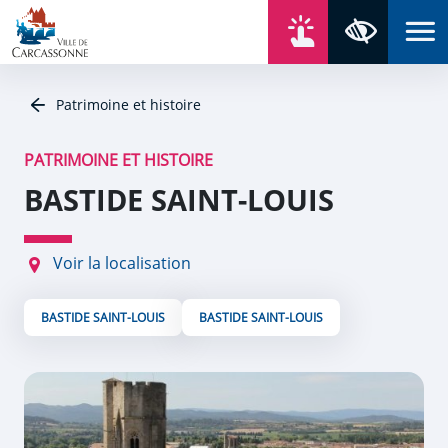
Aller au contenu
Aller au menu
Aller au plan du site
Aller à la recherche
En un click
Panneau de gestion des cookies
Paramètres 
Patrimoine et histoire
PATRIMOINE ET HISTOIRE
BASTIDE SAINT-LOUIS
Voir la localisation
BASTIDE SAINT-LOUIS
BASTIDE SAINT-LOUIS
Zoom de l'image