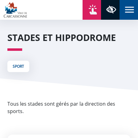
Aller au contenu
Aller au menu
Aller au plan du site
Aller à la recherche
En un click
Panneau de gestion des cookies
Paramètres 
STADES ET HIPPODROME
SPORT
Tous les stades sont gérés par la direction des
sports.