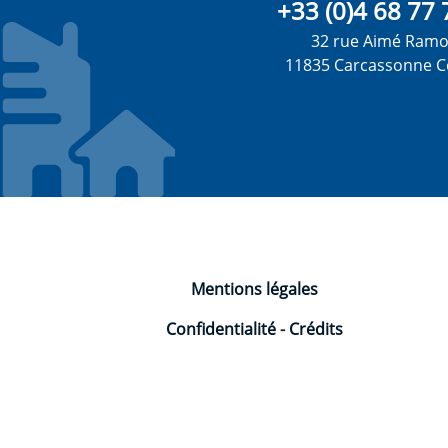
+33 (0)4 68 77 
32 rue Aimé Ram
11835 Carcassonne C
Mentions légales
Confidentialité
-
Crédits