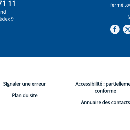
71 11
fermé to
ond
@
édex 9
Not
Signaler une erreur
Accessibilité : partiellem
conforme
Plan du site
Annuaire des contacts