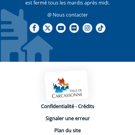
est fermé tous les mardis après midi.
@ Nous contacter
Notre Facebook
Notre X - (twitter)
Notre chaine Youtube
Notre Gallerie sur Flickr
Notre Instagram
Notre Tiktok
Mentions légales
Confidentialité
-
Crédits
Signaler une erreur
Plan du site