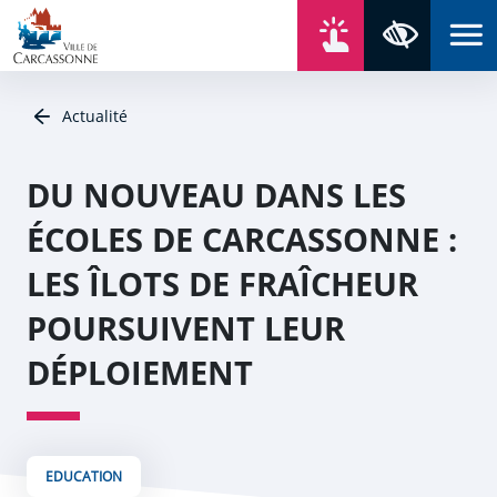
Aller au contenu
Aller au menu
Aller au plan du site
Aller à la recherche
En un click
Panneau de gestion des cookies
Paramètres 
Actualité
DU NOUVEAU DANS LES
ÉCOLES DE CARCASSONNE :
LES ÎLOTS DE FRAÎCHEUR
POURSUIVENT LEUR
DÉPLOIEMENT
EDUCATION