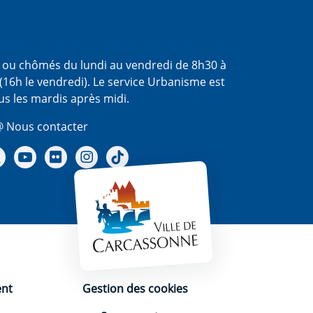
s ou chômés du lundi au vendredi de 8h30 à
(16h le vendredi). Le service Urbanisme est
us les mardis après midi.
 Nous contacter
re Facebook
Notre X - (twitter)
Notre chaine Youtube
Notre Gallerie sur Flickr
Notre Instagram
Notre Tiktok
ent
Gestion des cookies