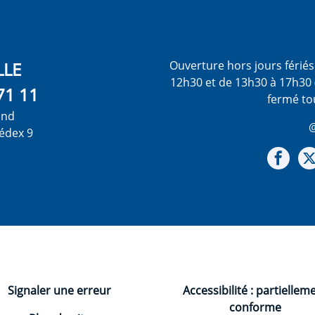
LLE
Ouverture hors jours férié
12h30 et de 13h30 à 17h30 
71 11
fermé to
ond
@
édex 9
Not
Signaler une erreur
Accessibilité : partiellem
conforme