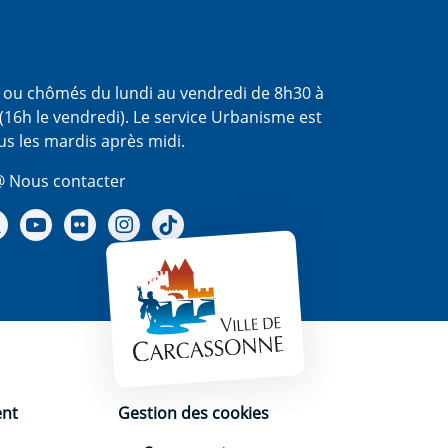
s ou chômés du lundi au vendredi de 8h30 à
(16h le vendredi). Le service Urbanisme est
us les mardis après midi.
 Nous contacter
re Facebook
Notre X - (twitter)
Notre chaine Youtube
Notre Gallerie sur Flickr
Notre Instagram
Notre Tiktok
ent
Gestion des cookies