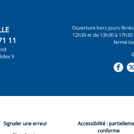
LLE
Ouverture hors jours férié
12h30 et de 13h30 à 17h30 
71 11
fermé to
ond
@
édex 9
Not
Signaler une erreur
Accessibilité : partiellem
conforme