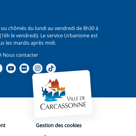
s ou chômés du lundi au vendredi de 8h30 à
(16h le vendredi). Le service Urbanisme est
us les mardis après midi.
 Nous contacter
re Facebook
Notre X - (twitter)
Notre chaine Youtube
Notre Gallerie sur Flickr
Notre Instagram
Notre Tiktok
ent
Gestion des cookies