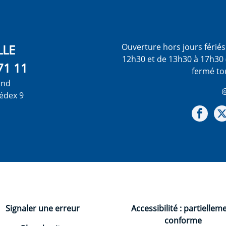
LLE
Ouverture hors jours férié
12h30 et de 13h30 à 17h30 
71 11
fermé to
ond
@
édex 9
Not
Signaler une erreur
Accessibilité : partiellem
conforme