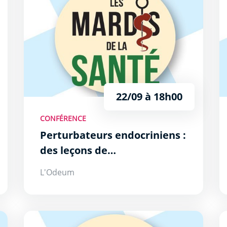
22/09 à 18h00
CONFÉRENCE
Perturbateurs endocriniens :
des leçons de
l’environnement aux enjeux
L'Odeum
de santé publique
au service du mieux être
Continuum des maladies Cardio-Vasculaires : la préve
L