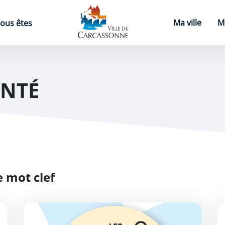
Page d'accueil
Ma ville
M
ous êtes
ANTÉ
 mot clef
Perturbateurs endocriniens : des leçons de l’enviro
L