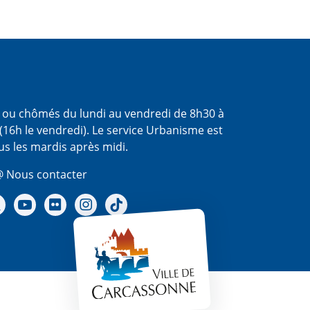
s ou chômés du lundi au vendredi de 8h30 à
(16h le vendredi). Le service Urbanisme est
us les mardis après midi.
 Nous contacter
re Facebook
Notre X - (twitter)
Notre chaine Youtube
Notre Gallerie sur Flickr
Notre Instagram
Notre Tiktok