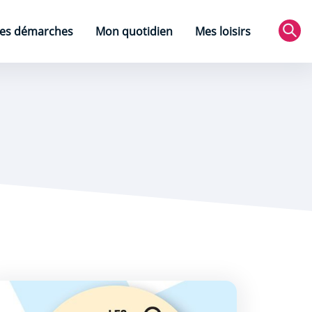
es démarches
Mon quotidien
Mes loisirs
Rec
nnement aux enjeux de santé publique
es troubles du sommeil