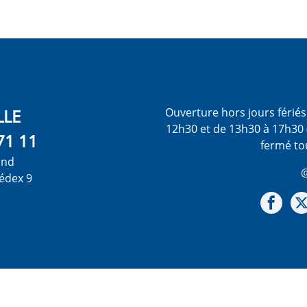
LLE
Ouverture hors jours férié
12h30 et de 13h30 à 17h30 
71 11
fermé to
ond
@
édex 9
Not