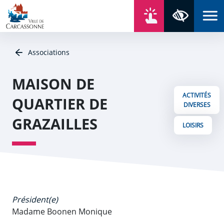
Aller au contenu
Aller au menu
Aller au plan du site
Aller à la recherche
En un click
Panneau de gestion des cookies
Paramètres 
Associations
MAISON DE
ACTIVITÉS
QUARTIER DE
DIVERSES
GRAZAILLES
LOISIRS
Président(e)
Madame Boonen Monique