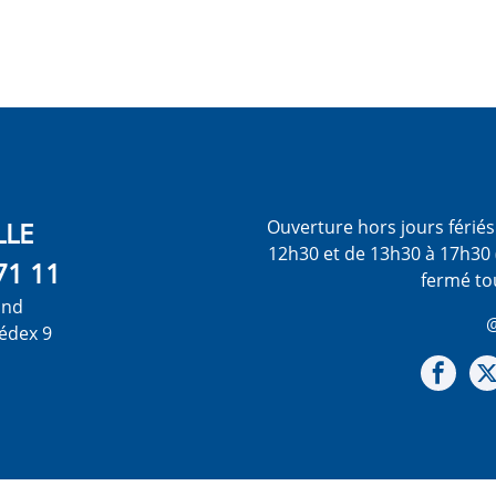
LLE
Ouverture hors jours férié
12h30 et de 13h30 à 17h30 
71 11
fermé to
ond
@
édex 9
Not