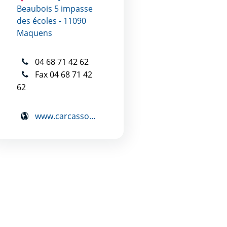
Beaubois 5 impasse
des écoles - 11090
Maquens
04 68 71 42 62
Fax 04 68 71 42
62
www.carcassonne.org