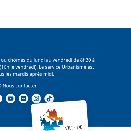
s ou chômés du lundi au vendredi de 8h30 à
(16h le vendredi). Le service Urbanisme est
us les mardis après midi.
 Nous contacter
re Facebook
Notre X - (twitter)
Notre chaine Youtube
Notre Gallerie sur Flickr
Notre Instagram
Notre Tiktok