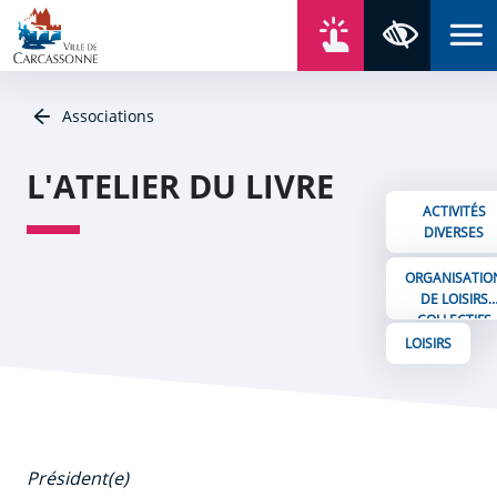
Aller au contenu
Aller au menu
Aller au plan du site
Aller à la recherche
En un click
Panneau de gestion des cookies
Paramètres 
Associations
L'ATELIER DU LIVRE
ACTIVITÉS
DIVERSES
ORGANISATIO
DE LOISIRS
COLLECTIFS
LOISIRS
Président(e)