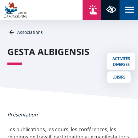
Aller au contenu
Aller au menu
Aller au plan du site
Aller à la recherche
En un click
Panneau de gestion des cookies
Paramètres 
Associations
GESTA ALBIGENSIS
ACTIVITÉS
DIVERSES
LOISIRS
Présentation
Les publications, les cours, les conférences, les
réunions de travail, participation aux manifestations