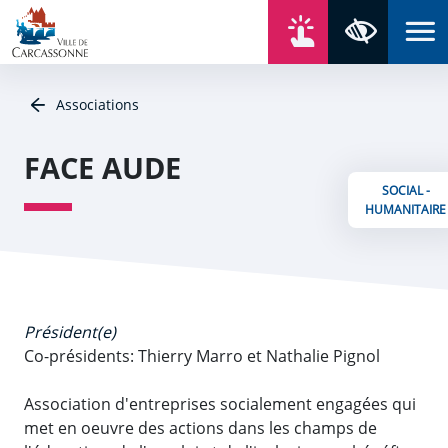
Aller au contenu
Aller au menu
Aller au plan du site
Aller à la recherche
En un click
Panneau de gestion des cookies
Paramètres 
Associations
FACE AUDE
SOCIAL -
HUMANITAIRE
Président(e)
Co-présidents: Thierry Marro et Nathalie Pignol
Association d'entreprises socialement engagées qui
met en oeuvre des actions dans les champs de