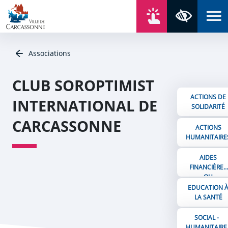
Aller au contenu
Aller au menu
Aller au plan du site
Aller à la recherche
En un click
Panneau de gestion des cookies
Paramètres 
Associations
CLUB SOROPTIMIST
ACTIONS DE
INTERNATIONAL DE
SOLIDARITÉ
CARCASSONNE
ACTIONS
HUMANITAIRE
AIDES
FINANCIÈRES
OU
MATÉRIELLES
EDUCATION 
LA SANTÉ
SOCIAL -
HUMANITAIRE