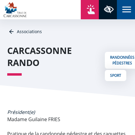
Aller au contenu
Aller au menu
Aller au plan du site
Aller à la recherche
En un click
Panneau de gestion des cookies
Paramètres 
Associations
CARCASSONNE
RANDONNÉES
RANDO
PÉDESTRES
SPORT
Président(e)
Madame Guilaine FRIES
Pratique de la randonnée pédestre et des raquettes.