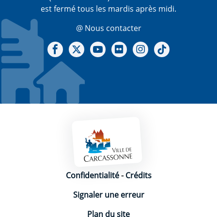
est fermé tous les mardis après midi.
@ Nous contacter
Notre Facebook
Notre X - (twitter)
Notre chaine Youtube
Notre Gallerie sur Flickr
Notre Instagram
Notre Tiktok
Mentions légales
Confidentialité
-
Crédits
Signaler une erreur
Plan du site