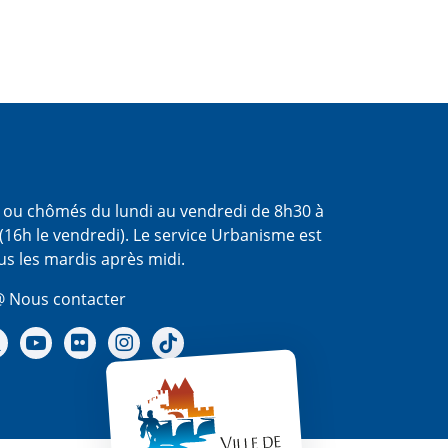
s ou chômés du lundi au vendredi de 8h30 à
(16h le vendredi). Le service Urbanisme est
us les mardis après midi.
 Nous contacter
re Facebook
Notre X - (twitter)
Notre chaine Youtube
Notre Gallerie sur Flickr
Notre Instagram
Notre Tiktok