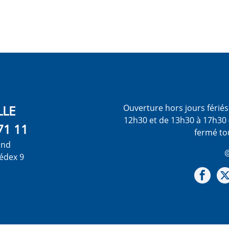
LLE
Ouverture hors jours férié
12h30 et de 13h30 à 17h30 
71 11
fermé to
ond
@
édex 9
Not