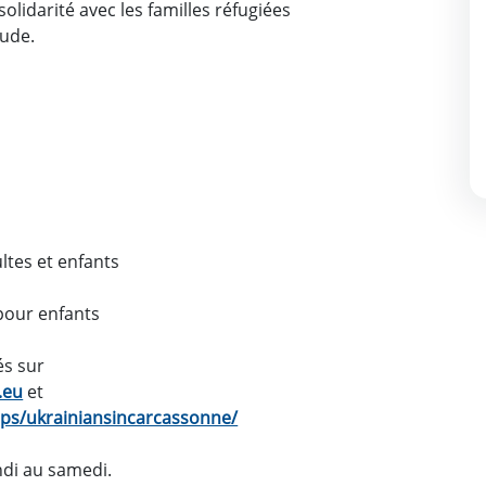
lidarité avec les familles réfugiées
Aude.
ltes et enfants
pour enfants
és sur
.eu
et
ps/ukrainiansincarcassonne/
ndi au samedi.