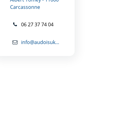
Carcassonne
06 27 37 74 04
info@audoisukrainiensentraide.eu