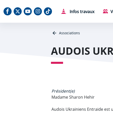
Aller au contenu
Aller au menu
Aller au plan du site
Aller à la recherche
Panneau de gestion des cookies
Notre Facebook
Notre X (Twitter)
Notre chaine Youtube
Notre Instagram
Notre Tiktok
Infos travaux
V
Associations
AUDOIS UKR
Président(e)
Madame Sharon Hehir
Audois Ukrainiens Entraide est u