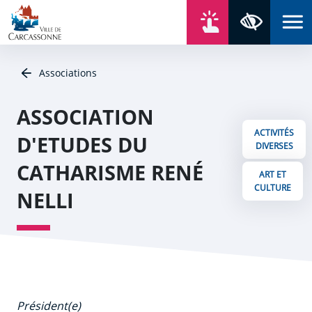
Aller au contenu
Aller au menu
Aller au plan du site
Aller à la recherche
En un click
Panneau de gestion des cookies
Paramètres 
Associations
ASSOCIATION
ACTIVITÉS
D'ETUDES DU
DIVERSES
CATHARISME RENÉ
ART ET
CULTURE
NELLI
Président(e)