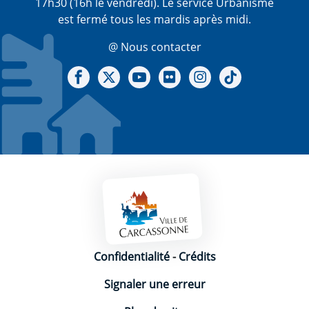
17h30 (16h le vendredi). Le service Urbanisme
est fermé tous les mardis après midi.
@ Nous contacter
Notre Facebook
Notre X - (twitter)
Notre chaine Youtube
Notre Gallerie sur Flickr
Notre Instagram
Notre Tiktok
Mentions légales
Confidentialité
-
Crédits
Signaler une erreur