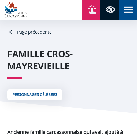
Aller au contenu
Aller au menu
Aller au plan du site
Aller à la recherche
En un click
Panneau de gestion des cookies
Paramètres 
Page précédente
FAMILLE CROS-
MAYREVIEILLE
PERSONNAGES CÉLÈBRES
Ancienne famille carcassonnaise qui avait ajouté à