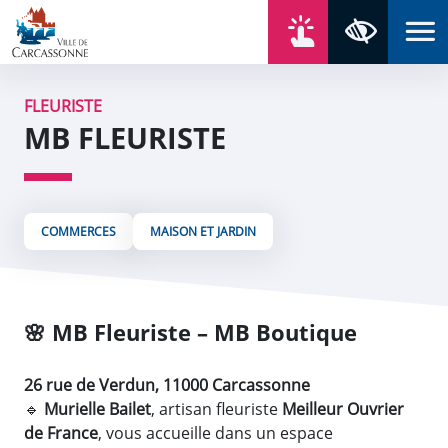
Aller au contenu
Aller au menu
Aller au plan du site
Aller à la recherche
En un click
Panneau de gestion des cookies
Paramètres 
FLEURISTE
MB FLEURISTE
COMMERCES
MAISON ET JARDIN
🌸
MB Fleuriste – MB Boutique
26 rue de Verdun, 11000 Carcassonne
🔹
Murielle Bailet
, artisan fleuriste
Meilleur Ouvrier
de France
, vous accueille dans un espace