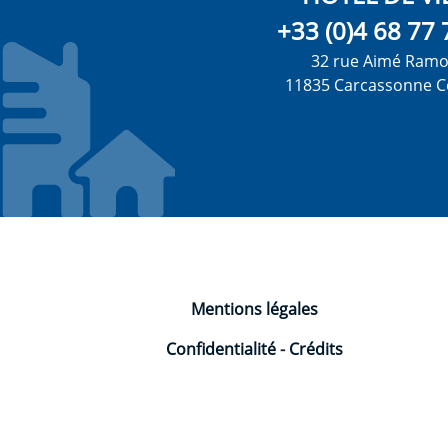
+33 (0)4 68 77 
32 rue Aimé Ram
11835 Carcassonne C
Mentions légales
Confidentialité
-
Crédits