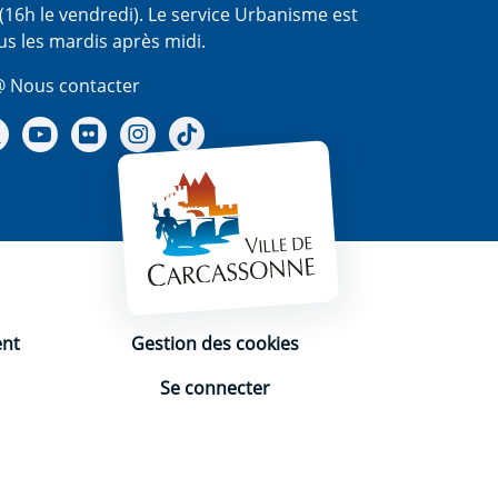
(16h le vendredi). Le service Urbanisme est
us les mardis après midi.
 Nous contacter
re Facebook
Notre X - (twitter)
Notre chaine Youtube
Notre Gallerie sur Flickr
Notre Instagram
Notre Tiktok
ent
Gestion des cookies
Se connecter