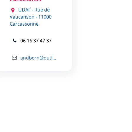
UDAF - Rue de
Vaucanson - 11000
Carcassonne
06 16 37 47 37
andbern@outlook.fr