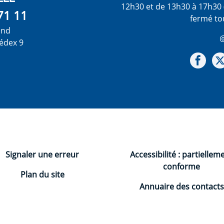
12h30 et de 13h30 à 17h30 
71 11
fermé to
ond
@
édex 9
Not
Signaler une erreur
Accessibilité : partiellem
conforme
Plan du site
Annuaire des contacts