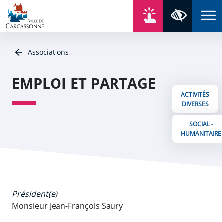
Aller au contenu
Aller au menu
Aller au plan du site
Aller à la recherche
En un click
Panneau de gestion des cookies
Paramètres 
Associations
EMPLOI ET PARTAGE
ACTIVITÉS
DIVERSES
SOCIAL -
HUMANITAIRE
Président(e)
Monsieur Jean-François Saury