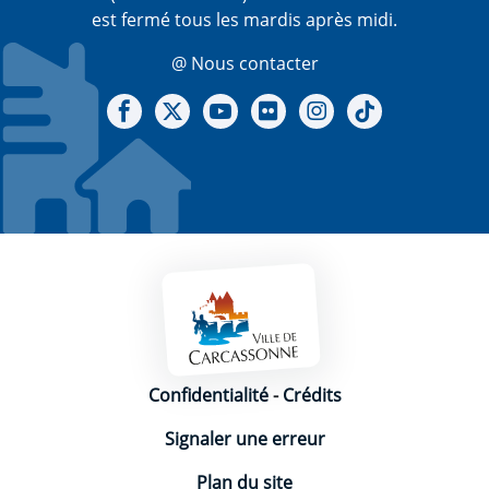
est fermé tous les mardis après midi.
@ Nous contacter
Notre Facebook
Notre X - (twitter)
Notre chaine Youtube
Notre Gallerie sur Flickr
Notre Instagram
Notre Tiktok
Mentions légales
Confidentialité
-
Crédits
Signaler une erreur
Plan du site