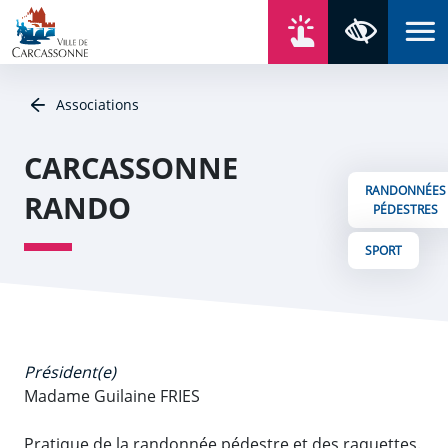
Aller au contenu
Aller au menu
Aller au plan du site
Aller à la recherche
En un click
Panneau de gestion des cookies
Paramètres 
Associations
CARCASSONNE
RANDONNÉES
RANDO
PÉDESTRES
SPORT
Président(e)
Madame Guilaine FRIES
Pratique de la randonnée pédestre et des raquettes.