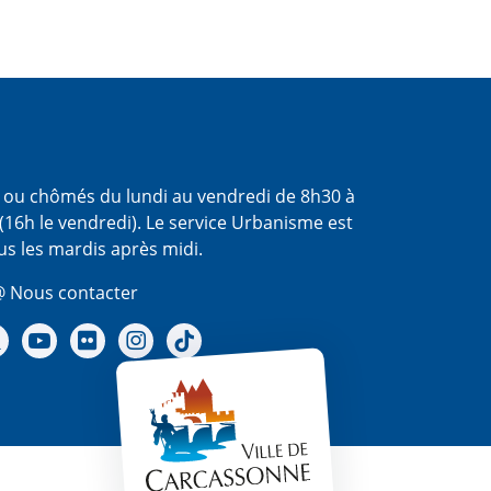
s ou chômés du lundi au vendredi de 8h30 à
(16h le vendredi). Le service Urbanisme est
us les mardis après midi.
 Nous contacter
re Facebook
Notre X - (twitter)
Notre chaine Youtube
Notre Gallerie sur Flickr
Notre Instagram
Notre Tiktok