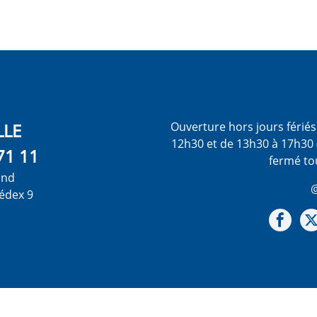
LLE
Ouverture hors jours férié
12h30 et de 13h30 à 17h30 
71 11
fermé to
ond
@
édex 9
Not