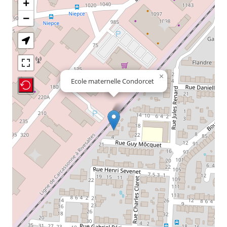
+
−
×
Ecole maternelle Condorcet
Recenter Map