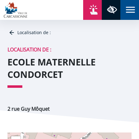
Aller au contenu
Aller au menu
Aller au plan du site
Aller à la recherche
En un click
Panneau de gestion des cookies
Paramètres 
Localisation de :
LOCALISATION DE :
ECOLE MATERNELLE
CONDORCET
2 rue Guy Môquet